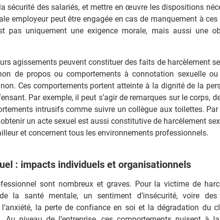
la sécurité des salariés, et mettre en œuvre les dispositions néc
pénale employeur peut être engagée en cas de manquement à ces 
’est pas uniquement une exigence morale, mais aussi une ob
ieurs agissements peuvent constituer des faits de harcèlement se
u non de propos ou comportements à connotation sexuelle ou 
 non. Ces comportements portent atteinte à la dignité de la per
ensant. Par exemple, il peut s’agir de remarques sur le corps, d
ortements intrusifs comme suivre un collègue aux toilettes. Par a
obtenir un acte sexuel est aussi constitutive de harcèlement sex
vailleur et concernent tous les environnements professionnels.
l : impacts individuels et organisationnels
ofessionnel sont nombreux et graves. Pour la victime de har
 de la santé mentale, un sentiment d’insécurité, voire des
l’anxiété, la perte de confiance en soi et la dégradation du c
. Au niveau de l’entreprise, ces comportements nuisent à la