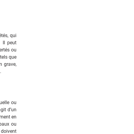
tés, qui
 Il peut
ertés ou
tels que
n grave,
l.
uelle ou
git d’un
mment en
rbaux ou
 doivent