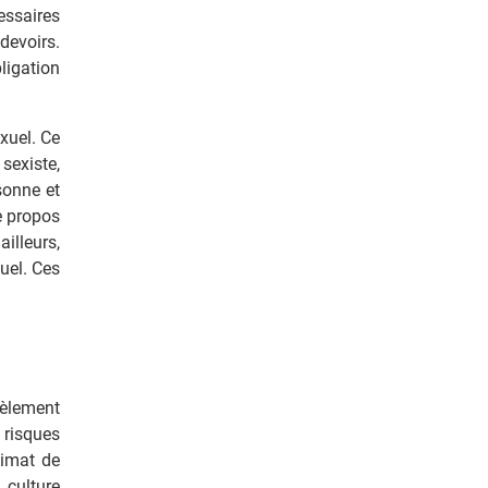
essaires
devoirs.
ligation
xuel. Ce
sexiste,
sonne et
e propos
illeurs,
uel. Ces
cèlement
 risques
limat de
 culture