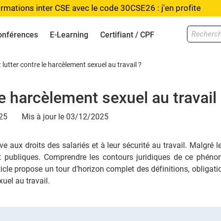
rmations inter CSE avec le code 30CSE26 : j'en profite
onférences
E-Learning
Certifiant / CPF
utter contre le harcèlement sexuel au travail ?
e harcèlement sexuel au travail
25
Mis à jour le
03/12/2025
e aux droits des salariés et à leur sécurité au travail. Malgré l
et publiques. Comprendre les contours juridiques de ce phénom
ticle propose un tour d’horizon complet des définitions, obligat
uel au travail.