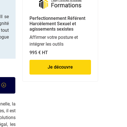
Il se
Perfectionnement Référent
gnité
Harcèlement Sexuel et
agissements sexistes
 tout
logue
Affirmer votre posture et
intégrer les outils
995 € HT
Je découvre
elle, la
s, il est
olutions
gal, les