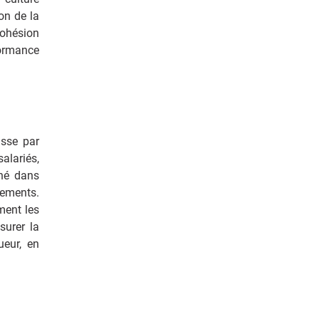
on de la
cohésion
formance
asse par
salariés,
gné dans
lements.
ment les
surer la
ueur, en