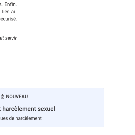
. Enfin,
 liés au
écurisé,
it servir
NOUVEAU
t harcèlement sexuel
sques de harcèlement