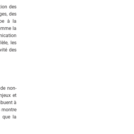
tion des
ges, des
pe à la
comme la
nication
èle, les
vité des
 de non-
njeux et
ibuent à
s montre
i que la