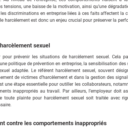
es tensions, une baisse de la motivation, ainsi qu’une dégradati
les discriminations en entreprise liées à ces faits affectent la 
e le harcèlement est donc un enjeu crucial pour préserver la per
.
u harcèlement sexuel
 pour prévenir les situations de harcèlement sexuel. Cela p
ne politique de prévention en entreprise, la sensibilisation des 
sexuel adaptée. Le référent harcèlement sexuel, souvent dési
gnement de victimes d’harcèlement et dans la gestion des signa
t une étape essentielle pour outiller les collaborateurs, notam
ents inappropriés au travail. Par ailleurs, l’employeur doit as
e toute plainte pour harcèlement sexuel soit traitée avec rig
saire.
ment contre les comportements inappropriés