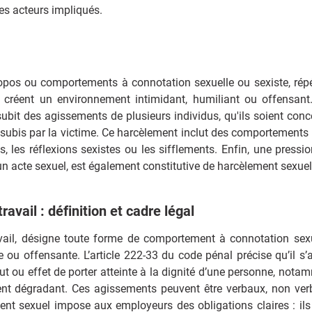
es acteurs impliqués.
?
pos ou comportements à connotation sexuelle ou sexiste, répé
u créent un environnement intimidant, humiliant ou offensant.
ubit des agissements de plusieurs individus, qu'ils soient conc
à subis par la victime. Ce harcèlement inclut des comportements 
, les réflexions sexistes ou les sifflements. Enfin, une pressio
un acte sexuel, est également constitutive de harcèlement sexue
avail : définition et cadre légal
vail, désigne toute forme de comportement à connotation sex
e ou offensante. L’article 222-33 du code pénal précise qu’il s’a
ut ou effet de porter atteinte à la dignité d’une personne, nota
ent dégradant. Ces agissements peuvent être verbaux, non ve
ent sexuel impose aux employeurs des obligations claires : ils