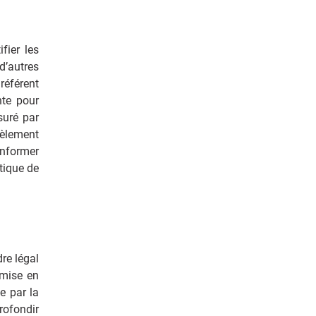
fier les
d’autres
référent
nte pour
suré par
cèlement
 informer
tique de
re légal
 mise en
e par la
rofondir