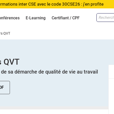
rmations inter CSE avec le code 30CSE26 : j'en profite
onférences
E-Learning
Certifiant / CPF
rs QVT
s QVT
de sa démarche de qualité de vie au travail
DF