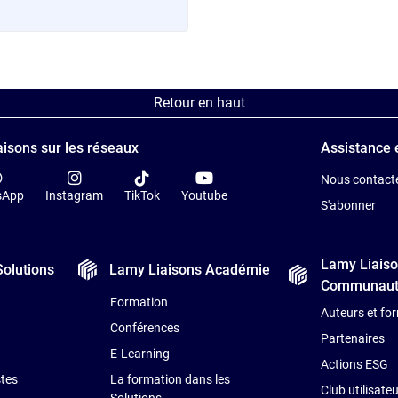
Retour en haut
isons sur les réseaux
Assistance 
Nous contact
sApp
Instagram
TikTok
Youtube
S'abonner
Lamy Liais
Solutions
Lamy Liaisons
Académie
Communaut
Formation
Auteurs et fo
Conférences
Partenaires
E-Learning
Actions ESG
stes
La formation dans les
Club utilisate