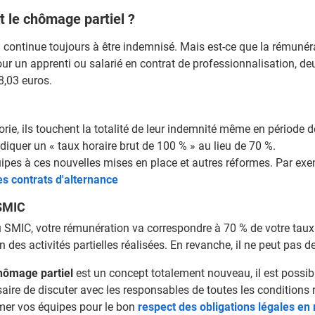
t le chômage partiel ?
 il continue toujours à être indemnisé. Mais est-ce que la rémun
our un apprenti ou salarié en contrat de professionnalisation, de
8,03 euros.
gorie, ils touchent la totalité de leur indemnité même en période
ndiquer un « taux horaire brut de 100 % » au lieu de 70 %.
quipes à ces nouvelles mises en place et autres réformes. Par e
es contrats d'alternance
 SMIC
u SMIC, votre rémunération va correspondre à 70 % de votre tau
n des activités partielles réalisées. En revanche, il ne peut pas
hômage partiel
est un concept totalement nouveau, il est possible
saire de discuter avec les responsables de toutes les conditions 
rmer vos équipes pour le bon
respect des obligations légales en