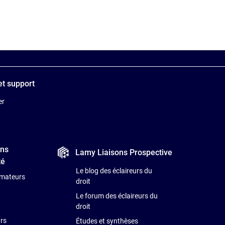
et support
er
ons
Lamy Liaisons
Prospective
é
Le blog des éclaireurs du
rmateurs
droit
Le forum des éclaireurs du
droit
urs
Études et synthèses