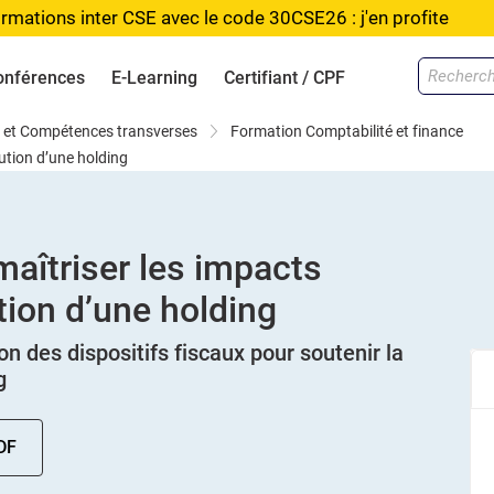
rmations inter CSE avec le code 30CSE26 : j'en profite
onférences
E-Learning
Certifiant / CPF
ls et Compétences transverses
Formation Comptabilité et finance
tution d’une holding
maîtriser les impacts
tion d’une holding
ion des dispositifs fiscaux pour soutenir la
g
DF