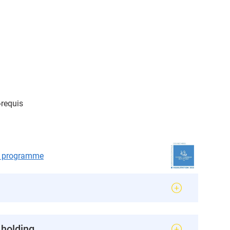
-requis
le programme
 holding