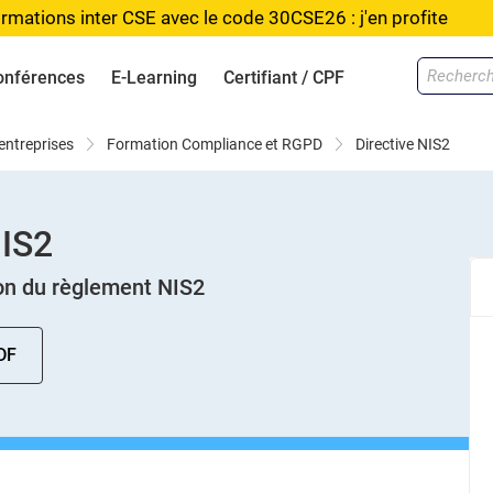
rmations inter CSE avec le code 30CSE26 : j'en profite
onférences
E-Learning
Certifiant / CPF
 entreprises
Formation Compliance et RGPD
Directive NIS2
NIS2
ion du règlement NIS2
DF