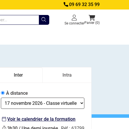
09 69 32 35 99
Panier (0)
Se connecter
Inter
Intra
À distance
Voir le calendrier de la formation
3h30 / Une demi journée
Réf :
63799