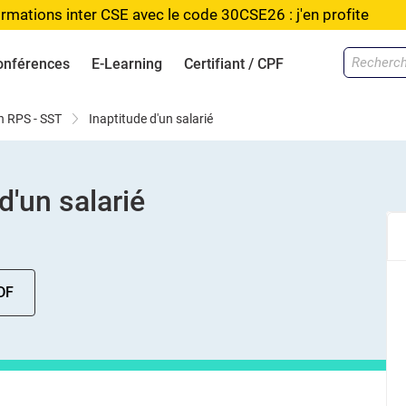
rmations inter CSE avec le code 30CSE26 : j'en profite
onférences
E-Learning
Certifiant / CPF
n RPS - SST
Inaptitude d'un salarié
d'un salarié
DF