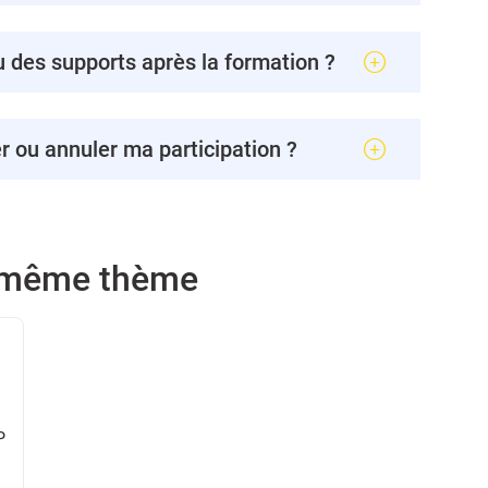
u des supports après la formation ?
er ou annuler ma participation ?
e même thème
P