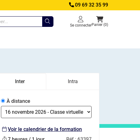
09 69 32 35 99
Panier (0)
Se connecter
Inter
Intra
À distance
Voir le calendrier de la formation
7 heures / 1 jour
Réf :
63397